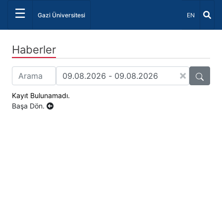
☰
Dil Seçiniz 
Gazi Üniversitesi
EN
Haberler
×
Kayıt Bulunamadı.
Başa Dön.